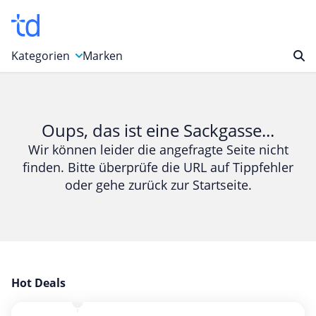
Kategorien
Marken
Auto, Motorrad & Werkzeuge
Blumen & Geschenke
Oups, das ist eine Sackgasse...
Bücher & Magazine
Wir können leider die angefragte Seite nicht
finden. Bitte überprüfe die URL auf Tippfehler
Computer & Elektronik
oder gehe zurück zur Startseite.
Entertainment & Media
Essen & Trinken
Foto, Druck & Büro
Gaming & Spielzeug
Garten, Haushalt & Tiere
Hot Deals
Gesundheit & Beauty