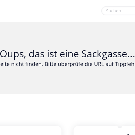
euge
Gaming & Spielzeug
Sport & Freizeit
Garten, Haushalt & Tiere
Urlaub & Reise
Oups, das ist eine Sackgasse..
Gesundheit & Beauty
eite nicht finden. Bitte überprüfe die URL auf Tippfehl
Mobilfunk & Internet
Mode & Accessoires
Shopping
Sonstiges