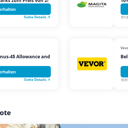
Parks zum Preis von 2!
10%
erhalten
Siehe Details
13
Vevo
onus-4$ Allowance and
Bel
erhalten
Siehe Details
31
ote