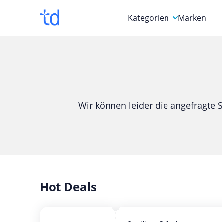
Kategorien
Marken
Auto, Motorrad & Werkz
Blumen & Geschenke
Bücher & Magazine
Wir können leider die angefragte S
Computer & Elektronik
Entertainment & Media
Essen & Trinken
Foto, Druck & Büro
Hot Deals