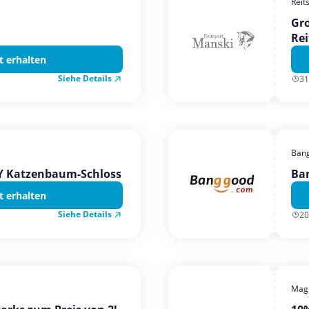
Reit
Gro
Rei
t erhalten
Siehe Details
31
Ban
TY Katzenbaum-Schloss
Ba
t erhalten
Siehe Details
20
Magi