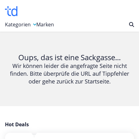
Kategorien
Marken
Auto, Motorrad & Werkzeuge
Blumen & Geschenke
Oups, das ist eine Sackgasse...
Bücher & Magazine
Wir können leider die angefragte Seite nicht
finden. Bitte überprüfe die URL auf Tippfehler
Computer & Elektronik
oder gehe zurück zur Startseite.
Entertainment & Media
Essen & Trinken
Foto, Druck & Büro
Gaming & Spielzeug
Garten, Haushalt & Tiere
Hot Deals
Gesundheit & Beauty