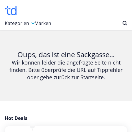
Kategorien
Marken
Auto, Motorrad & Werkzeuge
Blumen & Geschenke
Oups, das ist eine Sackgasse...
Bücher & Magazine
Wir können leider die angefragte Seite nicht
finden. Bitte überprüfe die URL auf Tippfehler
Computer & Elektronik
oder gehe zurück zur Startseite.
Entertainment & Media
Essen & Trinken
Foto, Druck & Büro
Gaming & Spielzeug
Garten, Haushalt & Tiere
Hot Deals
Gesundheit & Beauty