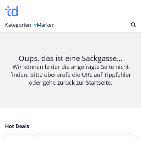
Kategorien
Marken
Auto, Motorrad & Werkzeuge
Blumen & Geschenke
Oups, das ist eine Sackgasse...
Bücher & Magazine
Wir können leider die angefragte Seite nicht
finden. Bitte überprüfe die URL auf Tippfehler
Computer & Elektronik
oder gehe zurück zur Startseite.
Entertainment & Media
Essen & Trinken
Foto, Druck & Büro
Gaming & Spielzeug
Garten, Haushalt & Tiere
Hot Deals
Gesundheit & Beauty