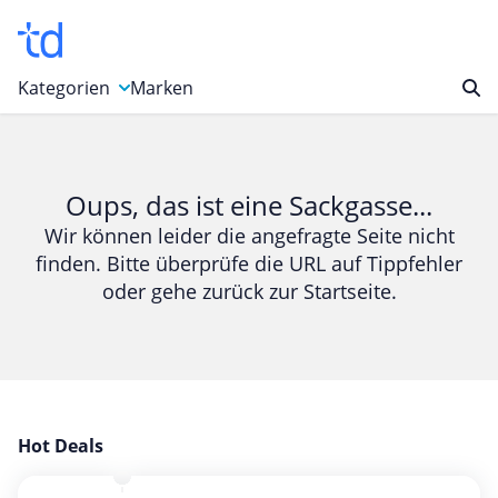
Kategorien
Marken
Auto, Motorrad & Werkzeuge
Blumen & Geschenke
Oups, das ist eine Sackgasse...
Bücher & Magazine
Wir können leider die angefragte Seite nicht
finden. Bitte überprüfe die URL auf Tippfehler
Computer & Elektronik
oder gehe zurück zur Startseite.
Entertainment & Media
Essen & Trinken
Foto, Druck & Büro
Gaming & Spielzeug
Garten, Haushalt & Tiere
Hot Deals
Gesundheit & Beauty