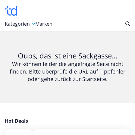
Kategorien
Marken
Auto, Motorrad & Werkzeuge
Blumen & Geschenke
Oups, das ist eine Sackgasse...
Bücher & Magazine
Wir können leider die angefragte Seite nicht
finden. Bitte überprüfe die URL auf Tippfehler
Computer & Elektronik
oder gehe zurück zur Startseite.
Entertainment & Media
Essen & Trinken
Foto, Druck & Büro
Gaming & Spielzeug
Garten, Haushalt & Tiere
Hot Deals
Gesundheit & Beauty