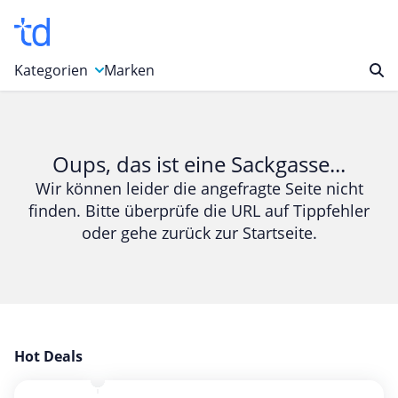
Kategorien
Marken
Auto, Motorrad & Werkzeuge
Blumen & Geschenke
Oups, das ist eine Sackgasse...
Bücher & Magazine
Wir können leider die angefragte Seite nicht
finden. Bitte überprüfe die URL auf Tippfehler
Computer & Elektronik
oder gehe zurück zur Startseite.
Entertainment & Media
Essen & Trinken
Foto, Druck & Büro
Gaming & Spielzeug
Garten, Haushalt & Tiere
Hot Deals
Gesundheit & Beauty