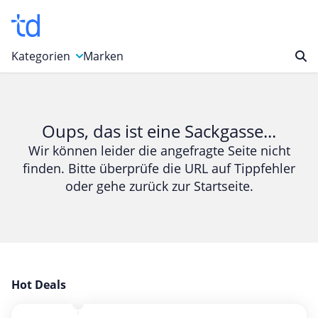
Kategorien
Marken
Auto, Motorrad & Werkzeuge
Blumen & Geschenke
Oups, das ist eine Sackgasse...
Bücher & Magazine
Wir können leider die angefragte Seite nicht
finden. Bitte überprüfe die URL auf Tippfehler
Computer & Elektronik
oder gehe zurück zur Startseite.
Entertainment & Media
Essen & Trinken
Foto, Druck & Büro
Gaming & Spielzeug
Garten, Haushalt & Tiere
Hot Deals
Gesundheit & Beauty