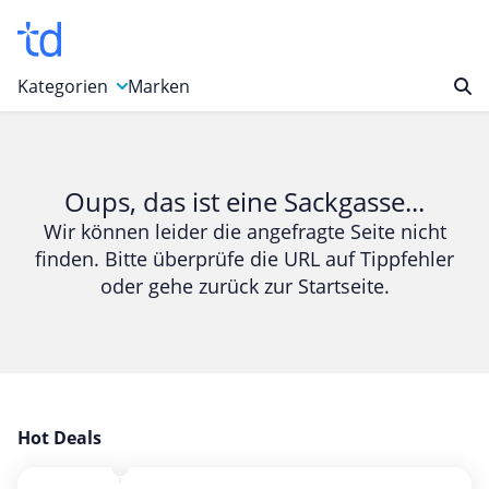
Kategorien
Marken
Auto, Motorrad & Werkzeuge
Blumen & Geschenke
Oups, das ist eine Sackgasse...
Bücher & Magazine
Wir können leider die angefragte Seite nicht
finden. Bitte überprüfe die URL auf Tippfehler
Computer & Elektronik
oder gehe zurück zur Startseite.
Entertainment & Media
Essen & Trinken
Foto, Druck & Büro
Gaming & Spielzeug
Garten, Haushalt & Tiere
Hot Deals
Gesundheit & Beauty