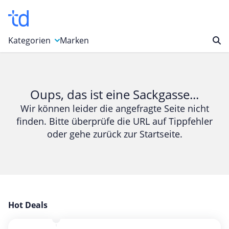
Kategorien
Marken
Auto, Motorrad & Werkzeuge
Blumen & Geschenke
Oups, das ist eine Sackgasse...
Bücher & Magazine
Wir können leider die angefragte Seite nicht
finden. Bitte überprüfe die URL auf Tippfehler
Computer & Elektronik
oder gehe zurück zur Startseite.
Entertainment & Media
Essen & Trinken
Foto, Druck & Büro
Gaming & Spielzeug
Garten, Haushalt & Tiere
Hot Deals
Gesundheit & Beauty