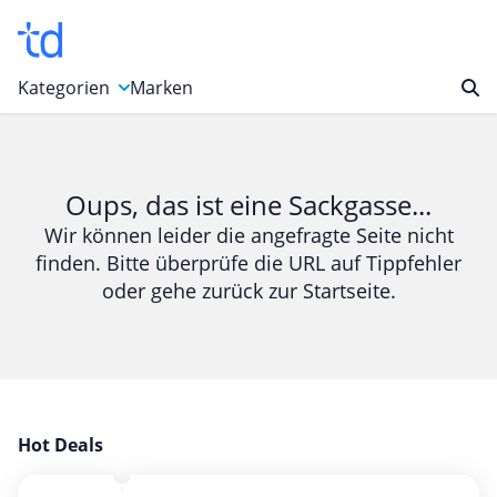
Kategorien
Marken
Auto, Motorrad & Werkzeuge
Blumen & Geschenke
Oups, das ist eine Sackgasse...
Bücher & Magazine
Wir können leider die angefragte Seite nicht
finden. Bitte überprüfe die URL auf Tippfehler
Computer & Elektronik
oder gehe zurück zur Startseite.
Entertainment & Media
Essen & Trinken
Foto, Druck & Büro
Gaming & Spielzeug
Garten, Haushalt & Tiere
Hot Deals
Gesundheit & Beauty