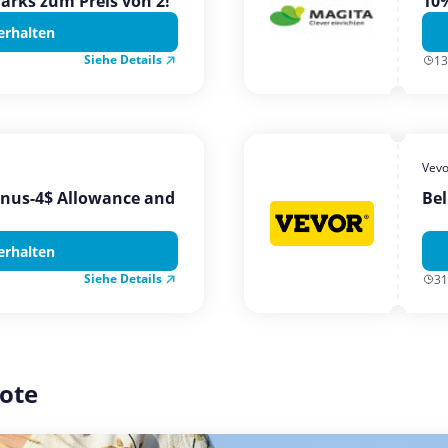
Parks zum Preis von 2!
10%
erhalten
Siehe Details
13
Vevo
onus-4$ Allowance and
Bel
erhalten
Siehe Details
31
ote