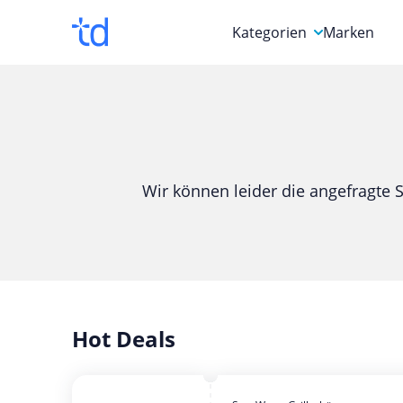
Kategorien
Marken
Auto, Motorrad & Werkz
Blumen & Geschenke
Bücher & Magazine
Wir können leider die angefragte S
Computer & Elektronik
Entertainment & Media
Essen & Trinken
Foto, Druck & Büro
Hot Deals