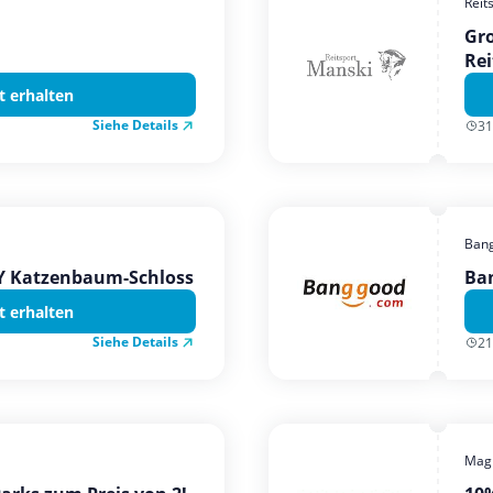
Reit
Gro
Rei
t erhalten
Siehe Details
31
Ban
TY Katzenbaum-Schloss
Ba
t erhalten
Siehe Details
21
Magi