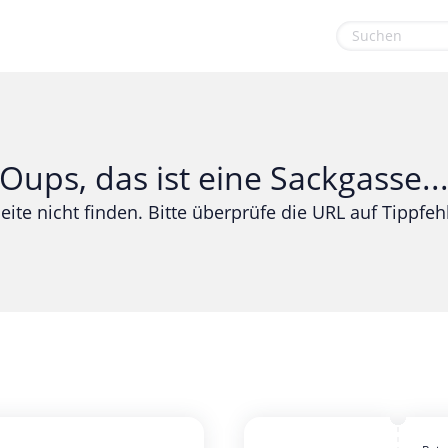
euge
Gaming & Spielzeug
Sport & Freizeit
Garten, Haushalt & Tiere
Urlaub & Reise
Oups, das ist eine Sackgasse..
Gesundheit & Beauty
eite nicht finden. Bitte überprüfe die URL auf Tippfehl
Mobilfunk & Internet
Mode & Accessoires
Shopping
Sonstiges