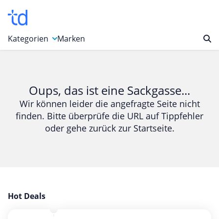
Kategorien
Marken
Auto, Motorrad & Werkzeuge
Blumen & Geschenke
Oups, das ist eine Sackgasse...
Bücher & Magazine
Wir können leider die angefragte Seite nicht
finden. Bitte überprüfe die URL auf Tippfehler
Computer & Elektronik
oder gehe zurück zur Startseite.
Entertainment & Media
Essen & Trinken
Foto, Druck & Büro
Gaming & Spielzeug
Garten, Haushalt & Tiere
Hot Deals
Gesundheit & Beauty