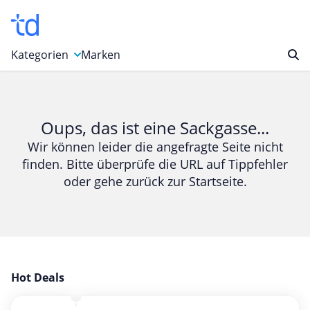
Kategorien
Marken
Auto, Motorrad & Werkzeuge
Blumen & Geschenke
Oups, das ist eine Sackgasse...
Bücher & Magazine
Wir können leider die angefragte Seite nicht
finden. Bitte überprüfe die URL auf Tippfehler
Computer & Elektronik
oder gehe zurück zur Startseite.
Entertainment & Media
Essen & Trinken
Foto, Druck & Büro
Gaming & Spielzeug
Garten, Haushalt & Tiere
Hot Deals
Gesundheit & Beauty