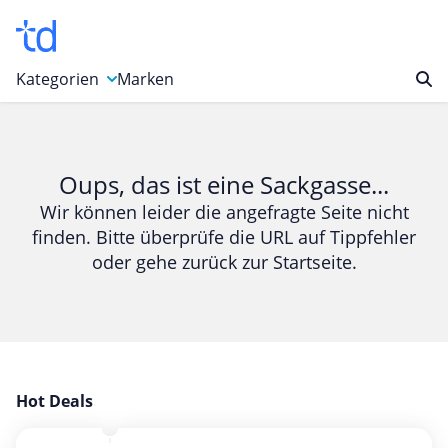
Kategorien
Marken
Auto, Motorrad & Werkzeuge
Blumen & Geschenke
Oups, das ist eine Sackgasse...
Bücher & Magazine
Wir können leider die angefragte Seite nicht
finden. Bitte überprüfe die URL auf Tippfehler
Computer & Elektronik
oder gehe zurück zur Startseite.
Entertainment & Media
Essen & Trinken
Foto, Druck & Büro
Gaming & Spielzeug
Garten, Haushalt & Tiere
Hot Deals
Gesundheit & Beauty