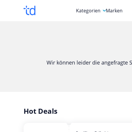
Kategorien
Marken
Auto, Motorrad & Werkz
Blumen & Geschenke
Bücher & Magazine
Wir können leider die angefragte S
Computer & Elektronik
Entertainment & Media
Essen & Trinken
Foto, Druck & Büro
Hot Deals