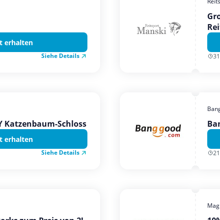
Reit
Gro
Rei
t erhalten
Siehe Details
31
Ban
TY Katzenbaum-Schloss
Ba
t erhalten
Siehe Details
21
Magi