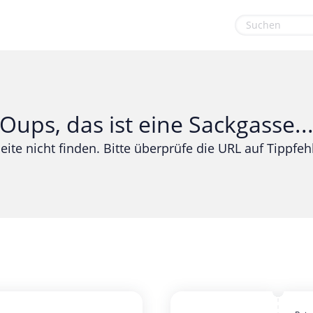
euge
Gaming & Spielzeug
Sport & Freizeit
Garten, Haushalt & Tiere
Urlaub & Reise
Oups, das ist eine Sackgasse..
Gesundheit & Beauty
eite nicht finden. Bitte überprüfe die URL auf Tippfehl
Mobilfunk & Internet
Mode & Accessoires
Shopping
Sonstiges