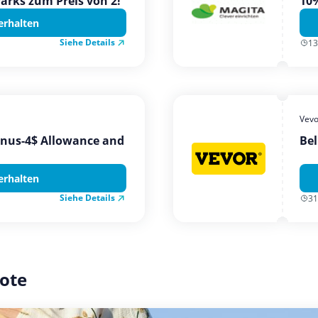
Parks zum Preis von 2!
10%
erhalten
Siehe Details
13
Vevo
onus-4$ Allowance and
Bel
erhalten
Siehe Details
31
ote