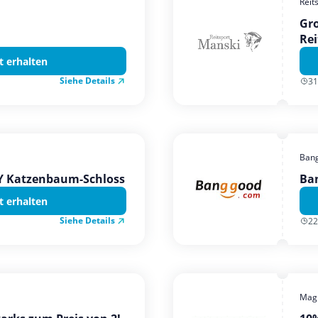
Reit
Gro
Rei
t erhalten
Siehe Details
31
Ban
TY Katzenbaum-Schloss
Ba
t erhalten
Siehe Details
22
Magi