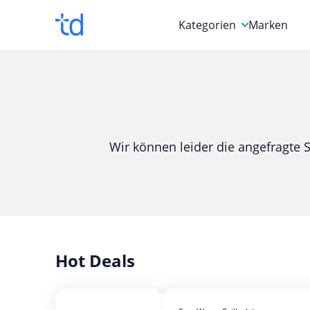
Kategorien
Marken
Auto, Motorrad & Werkz
Blumen & Geschenke
Bücher & Magazine
Wir können leider die angefragte S
Computer & Elektronik
Entertainment & Media
Essen & Trinken
Foto, Druck & Büro
Hot Deals