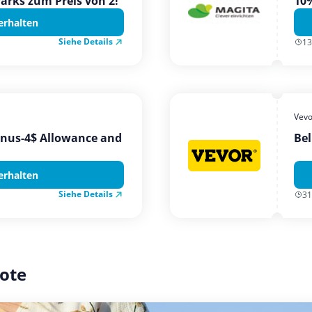
Parks zum Preis von 2!
10%
erhalten
Siehe Details
13
Vevo
onus-4$ Allowance and
Bel
erhalten
Siehe Details
31
ote