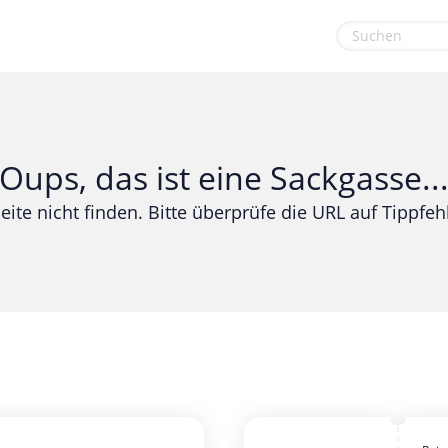
euge
Gaming & Spielzeug
Sport & Freizeit
Garten, Haushalt & Tiere
Urlaub & Reise
Oups, das ist eine Sackgasse..
Gesundheit & Beauty
eite nicht finden. Bitte überprüfe die URL auf Tippfehl
Mobilfunk & Internet
Mode & Accessoires
Shopping
Sonstiges