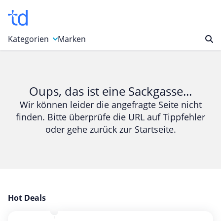
Kategorien
Marken
Auto, Motorrad & Werkzeuge
Blumen & Geschenke
Oups, das ist eine Sackgasse...
Bücher & Magazine
Wir können leider die angefragte Seite nicht
finden. Bitte überprüfe die URL auf Tippfehler
Computer & Elektronik
oder gehe zurück zur Startseite.
Entertainment & Media
Essen & Trinken
Foto, Druck & Büro
Gaming & Spielzeug
Garten, Haushalt & Tiere
Hot Deals
Gesundheit & Beauty