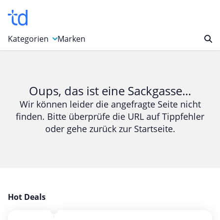
Kategorien
Marken
Auto, Motorrad & Werkzeuge
Blumen & Geschenke
Oups, das ist eine Sackgasse...
Bücher & Magazine
Wir können leider die angefragte Seite nicht
finden. Bitte überprüfe die URL auf Tippfehler
Computer & Elektronik
oder gehe zurück zur Startseite.
Entertainment & Media
Essen & Trinken
Foto, Druck & Büro
Gaming & Spielzeug
Garten, Haushalt & Tiere
Hot Deals
Gesundheit & Beauty