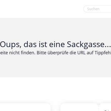
euge
Gaming & Spielzeug
Sport & Freizeit
Garten, Haushalt & Tiere
Urlaub & Reise
Oups, das ist eine Sackgasse..
Gesundheit & Beauty
eite nicht finden. Bitte überprüfe die URL auf Tippfehl
Mobilfunk & Internet
Mode & Accessoires
Shopping
Sonstiges