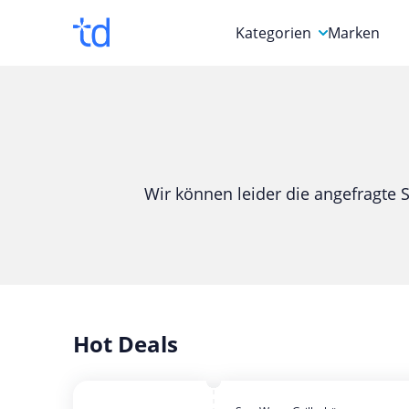
Kategorien
Marken
Auto, Motorrad & Werkz
Blumen & Geschenke
Bücher & Magazine
Wir können leider die angefragte S
Computer & Elektronik
Entertainment & Media
Essen & Trinken
Foto, Druck & Büro
Hot Deals