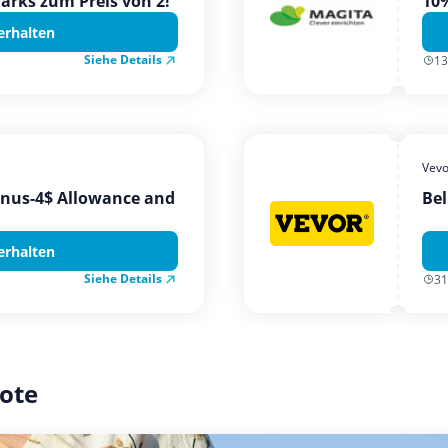
Parks zum Preis von 2!
10%
erhalten
Siehe Details
13
Vevo
onus-4$ Allowance and
Bel
erhalten
Siehe Details
31
ote