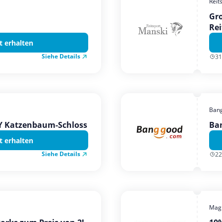
Reit
Gro
Rei
t erhalten
Siehe Details
31
Ban
TY Katzenbaum-Schloss
Ba
t erhalten
Siehe Details
22
Magi