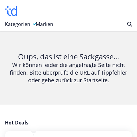
Kategorien
Marken
Auto, Motorrad & Werkzeuge
Blumen & Geschenke
Oups, das ist eine Sackgasse...
Bücher & Magazine
Wir können leider die angefragte Seite nicht
finden. Bitte überprüfe die URL auf Tippfehler
Computer & Elektronik
oder gehe zurück zur Startseite.
Entertainment & Media
Essen & Trinken
Foto, Druck & Büro
Gaming & Spielzeug
Garten, Haushalt & Tiere
Hot Deals
Gesundheit & Beauty