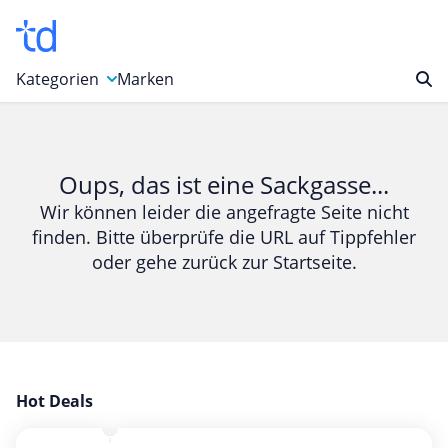
Kategorien
Marken
Auto, Motorrad & Werkzeuge
Blumen & Geschenke
Oups, das ist eine Sackgasse...
Bücher & Magazine
Wir können leider die angefragte Seite nicht
finden. Bitte überprüfe die URL auf Tippfehler
Computer & Elektronik
oder gehe zurück zur Startseite.
Entertainment & Media
Essen & Trinken
Foto, Druck & Büro
Gaming & Spielzeug
Garten, Haushalt & Tiere
Hot Deals
Gesundheit & Beauty