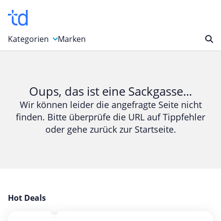
Kategorien
Marken
Auto, Motorrad & Werkzeuge
Blumen & Geschenke
Oups, das ist eine Sackgasse...
Bücher & Magazine
Wir können leider die angefragte Seite nicht
finden. Bitte überprüfe die URL auf Tippfehler
Computer & Elektronik
oder gehe zurück zur Startseite.
Entertainment & Media
Essen & Trinken
Foto, Druck & Büro
Gaming & Spielzeug
Garten, Haushalt & Tiere
Hot Deals
Gesundheit & Beauty