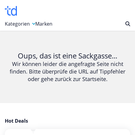
Kategorien
Marken
Auto, Motorrad & Werkzeuge
Blumen & Geschenke
Oups, das ist eine Sackgasse...
Bücher & Magazine
Wir können leider die angefragte Seite nicht
finden. Bitte überprüfe die URL auf Tippfehler
Computer & Elektronik
oder gehe zurück zur Startseite.
Entertainment & Media
Essen & Trinken
Foto, Druck & Büro
Gaming & Spielzeug
Garten, Haushalt & Tiere
Hot Deals
Gesundheit & Beauty