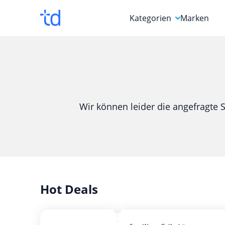
Kategorien
Marken
Auto, Motorrad & Werkz
Blumen & Geschenke
Bücher & Magazine
Wir können leider die angefragte S
Computer & Elektronik
Entertainment & Media
Essen & Trinken
Foto, Druck & Büro
Hot Deals