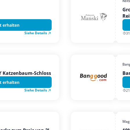
Reit
Gro
Rei
t erhalten
Siehe Details
31
Ban
TY Katzenbaum-Schloss
Ba
t erhalten
Siehe Details
21
Magi