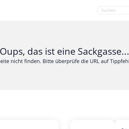
euge
Gaming & Spielzeug
Sport & Freizeit
Garten, Haushalt & Tiere
Urlaub & Reise
Oups, das ist eine Sackgasse..
Gesundheit & Beauty
eite nicht finden. Bitte überprüfe die URL auf Tippfehl
Mobilfunk & Internet
Mode & Accessoires
Shopping
Sonstiges