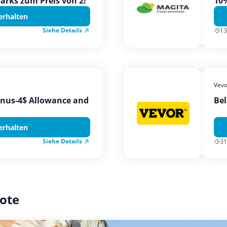
Parks zum Preis von 2!
10%
erhalten
Siehe Details
13
Vevo
onus-4$ Allowance and
Bel
erhalten
Siehe Details
31
ote