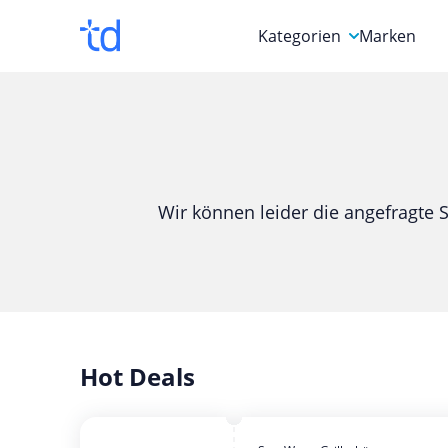
Kategorien
Marken
Auto, Motorrad & Werkz
Blumen & Geschenke
Bücher & Magazine
Wir können leider die angefragte S
Computer & Elektronik
Entertainment & Media
Essen & Trinken
Foto, Druck & Büro
Hot Deals