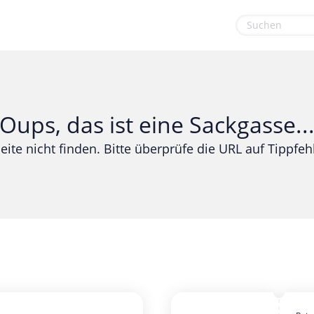
euge
Gaming & Spielzeug
Sport & Freizeit
Garten, Haushalt & Tiere
Urlaub & Reise
Oups, das ist eine Sackgasse..
Gesundheit & Beauty
eite nicht finden. Bitte überprüfe die URL auf Tippfehl
Mobilfunk & Internet
Mode & Accessoires
Shopping
Sonstiges