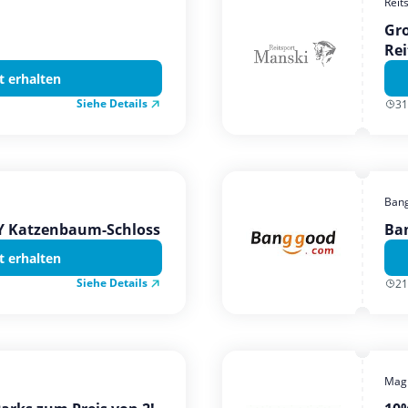
Reit
Gro
Rei
t erhalten
Siehe Details
31
Ban
TY Katzenbaum-Schloss
Ba
t erhalten
Siehe Details
21
Magi