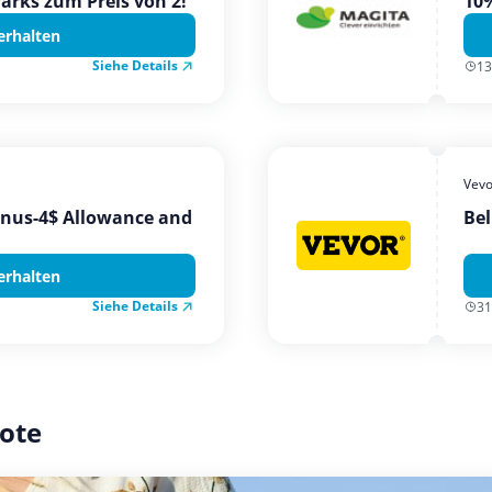
Parks zum Preis von 2!
10%
erhalten
Siehe Details
13
Vevo
onus-4$ Allowance and
Bel
erhalten
Siehe Details
31
ote