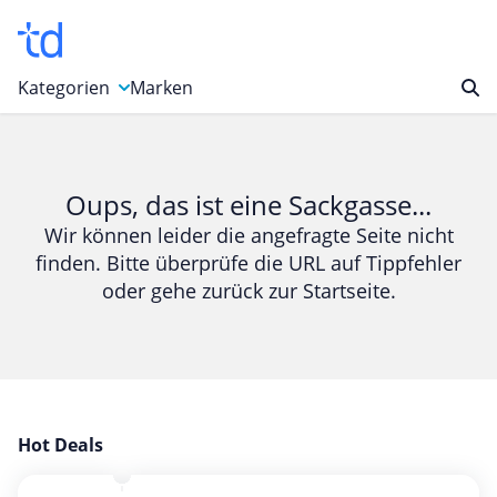
Kategorien
Marken
Auto, Motorrad & Werkzeuge
Blumen & Geschenke
Oups, das ist eine Sackgasse...
Bücher & Magazine
Wir können leider die angefragte Seite nicht
finden. Bitte überprüfe die URL auf Tippfehler
Computer & Elektronik
oder gehe zurück zur Startseite.
Entertainment & Media
Essen & Trinken
Foto, Druck & Büro
Gaming & Spielzeug
Garten, Haushalt & Tiere
Hot Deals
Gesundheit & Beauty