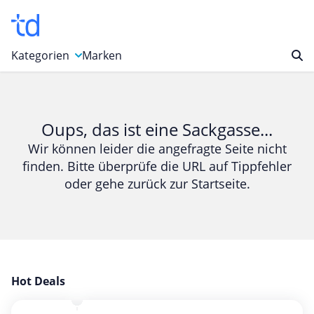
Kategorien
Marken
Auto, Motorrad & Werkzeuge
Blumen & Geschenke
Oups, das ist eine Sackgasse...
Bücher & Magazine
Wir können leider die angefragte Seite nicht
finden. Bitte überprüfe die URL auf Tippfehler
Computer & Elektronik
oder gehe zurück zur Startseite.
Entertainment & Media
Essen & Trinken
Foto, Druck & Büro
Gaming & Spielzeug
Garten, Haushalt & Tiere
Hot Deals
Gesundheit & Beauty