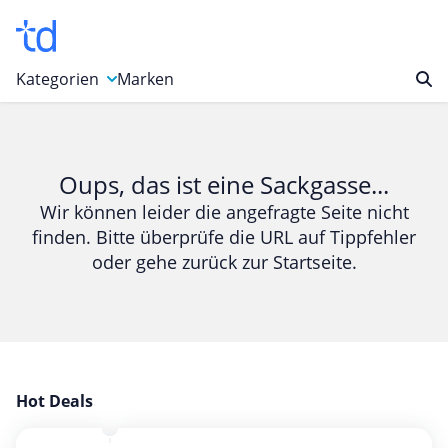
Kategorien
Marken
Auto, Motorrad & Werkzeuge
Blumen & Geschenke
Oups, das ist eine Sackgasse...
Bücher & Magazine
Wir können leider die angefragte Seite nicht
finden. Bitte überprüfe die URL auf Tippfehler
Computer & Elektronik
oder gehe zurück zur Startseite.
Entertainment & Media
Essen & Trinken
Foto, Druck & Büro
Gaming & Spielzeug
Garten, Haushalt & Tiere
Hot Deals
Gesundheit & Beauty