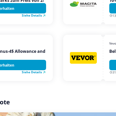
Parks zum Preis von 2!
10%
erhalten
Siehe Details
13
Vevo
onus-4$ Allowance and
Bel
erhalten
Siehe Details
31
ote