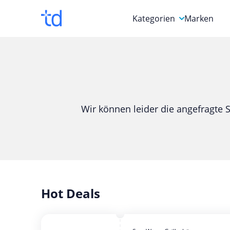
Kategorien
Marken
Auto, Motorrad & Werkz
Blumen & Geschenke
Bücher & Magazine
Wir können leider die angefragte S
Computer & Elektronik
Entertainment & Media
Essen & Trinken
Foto, Druck & Büro
Hot Deals