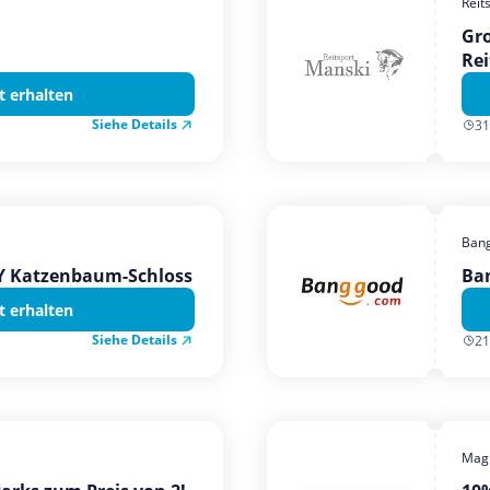
Reit
Gro
Rei
t erhalten
Siehe Details
31
Ban
TY Katzenbaum-Schloss
Ba
t erhalten
Siehe Details
21
Magi