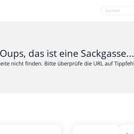
euge
Gaming & Spielzeug
Sport & Freizeit
Garten, Haushalt & Tiere
Urlaub & Reise
Oups, das ist eine Sackgasse..
Gesundheit & Beauty
eite nicht finden. Bitte überprüfe die URL auf Tippfehl
Mobilfunk & Internet
Mode & Accessoires
Shopping
Sonstiges