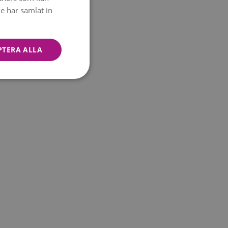
ENGLISH
e har samlat in
PTERA ALLA