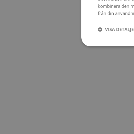
kombinera den me
från din användni
VISA DETALJ