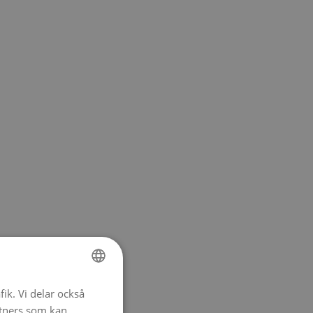
fik. Vi delar också
SWEDISH
tners som kan