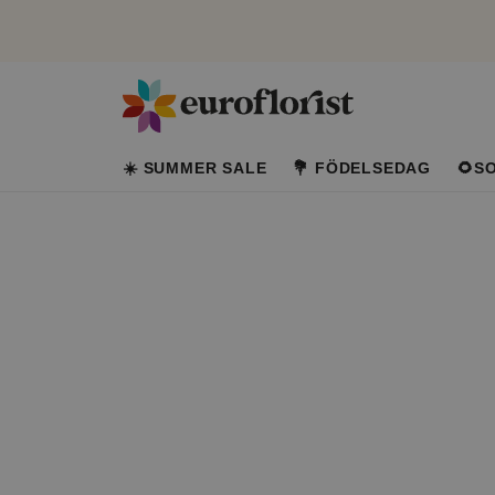
☀️ SUMMER SALE
💐 FÖDELSEDAG
🌻S