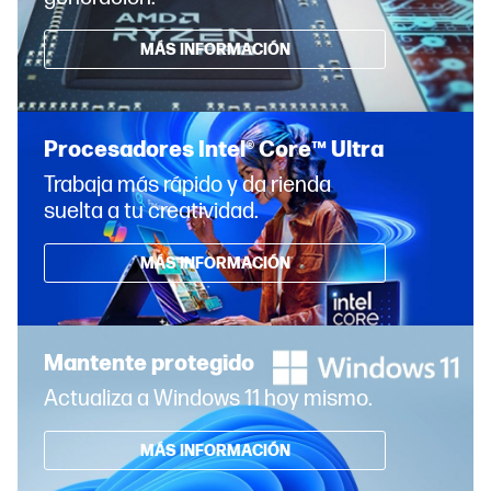
MÁS INFORMACIÓN
Procesadores Intel® Core™ Ultra
Trabaja más rápido y da rienda
suelta a tu creatividad.
MÁS INFORMACIÓN
Mantente protegido
Actualiza a Windows 11 hoy mismo.
MÁS INFORMACIÓN