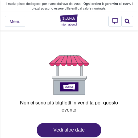
Il marketplace dei biglietti per eventi dal vivo dal 2009.
Ogni ordine è garantito al 100%
I
i fan comprano e vendono biglietti
prezzi possono essere differenti dal valore nominale.
StubHub - Dove i 
Menu
Non ci sono più biglietti in vendita per questo
evento
Vedi altre date