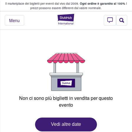
Il marketplace dei biglietti per eventi dal vivo dal 2009.
Ogni ordine è garantito al 100%
I
i fan comprano e vendono biglietti
prezzi possono essere differenti dal valore nominale.
StubHub - Dove i 
Menu
Non ci sono più biglietti in vendita per questo
evento
Vedi altre date