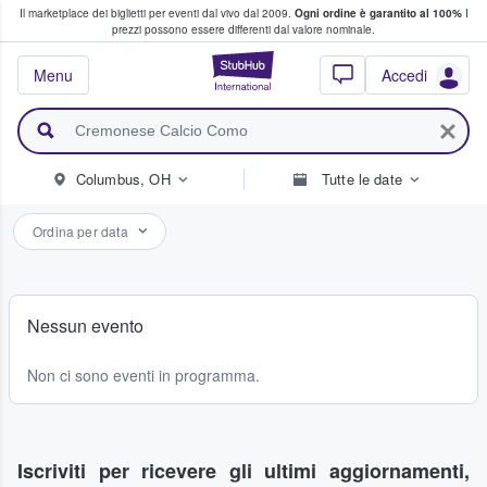
Il marketplace dei biglietti per eventi dal vivo dal 2009.
Ogni ordine è garantito al 100%
I
i fan comprano e vendono biglietti
prezzi possono essere differenti dal valore nominale.
StubHub - Dove i 
Menu
Accedi
Columbus, OH
Tutte le date
Ordina per data
Nessun evento
Non ci sono eventi in programma.
Iscriviti per ricevere gli ultimi aggiornamenti,