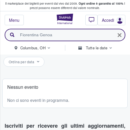
Il marketplace dei biglietti per eventi dal vivo dal 2009.
Ogni ordine è garantito al 100%
I
i fan comprano e vendono biglietti
prezzi possono essere differenti dal valore nominale.
StubHub - Dove i 
Menu
Accedi
Columbus, OH
Tutte le date
Ordina per data
Nessun evento
Non ci sono eventi in programma.
Iscriviti per ricevere gli ultimi aggiornamenti,