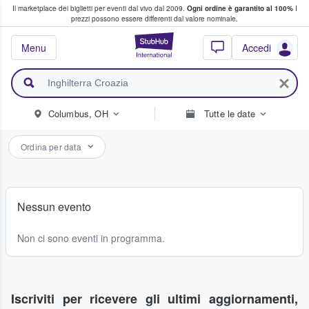
Il marketplace dei biglietti per eventi dal vivo dal 2009.
Ogni ordine è garantito al 100%
I
i fan comprano e vendono biglietti
prezzi possono essere differenti dal valore nominale.
StubHub - Dove i 
Menu
Accedi
Columbus, OH
Tutte le date
Ordina per data
Nessun evento
Non ci sono eventi in programma.
Iscriviti per ricevere gli ultimi aggiornamenti,