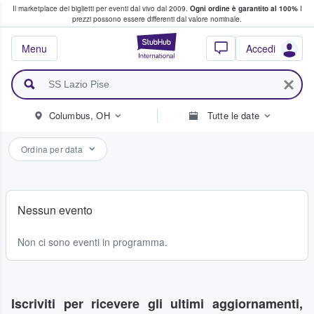
Il marketplace dei biglietti per eventi dal vivo dal 2009.
Ogni ordine è garantito al 100%
I
i fan comprano e vendono biglietti
prezzi possono essere differenti dal valore nominale.
StubHub - Dove i 
Menu
Accedi
Columbus, OH
Tutte le date
Ordina per data
Nessun evento
Non ci sono eventi in programma.
Iscriviti per ricevere gli ultimi aggiornamenti,