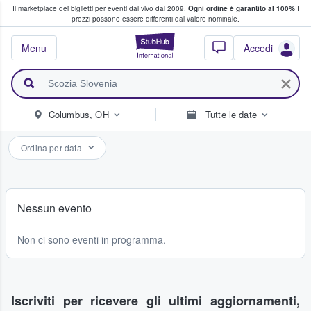
Il marketplace dei biglietti per eventi dal vivo dal 2009.
Ogni ordine è garantito al 100%
I
i fan comprano e vendono biglietti
prezzi possono essere differenti dal valore nominale.
StubHub - Dove i 
Menu
Accedi
Columbus, OH
Tutte le date
Ordina per data
Nessun evento
Non ci sono eventi in programma.
Iscriviti per ricevere gli ultimi aggiornamenti,