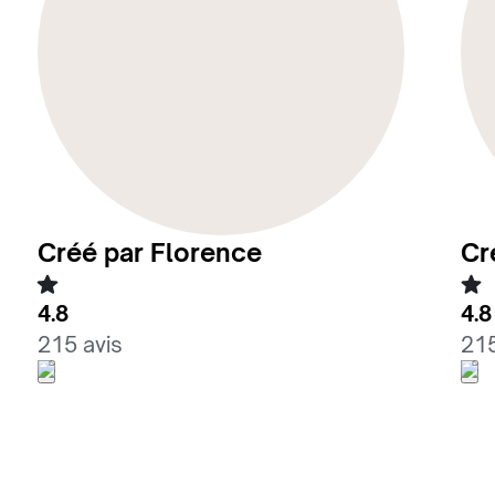
Créé par Florence
Cr
4.8
4.8
215 avis
215