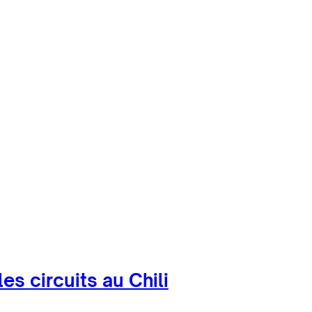
 et plus responsable
illeures agences
les circuits au Chili