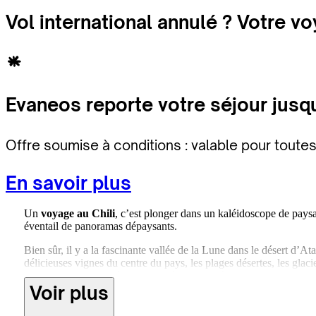
Vol international annulé ? Votre v
Evaneos reporte votre séjour jusq
Offre soumise à conditions : valable pour toute
En savoir plus
Un
voyage au Chili
, c’est plonger dans un kaléidoscope de paysag
éventail de panoramas dépaysants.
Bien sûr, il y a la fascinante vallée de la Lune dans le désert d’A
délicieuses vignes du centre du pays, les plages désertes, les glac
Horn, l’endroit habité le plus isolé de la planète, le Chili est le 
Voir plus
ceux qui la connaissent le mieux.