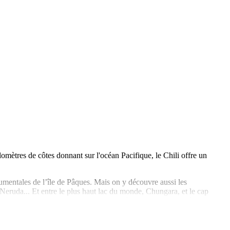
lomètres de côtes donnant sur l'océan Pacifique, le Chili offre un
onumentales de l’île de Pâques. Mais on y découvre aussi les
 Neruda... Et entre le plus haut lac du monde, Chungara, et le cap
s locales
, et explorez cette perle d’Amérique du Sud, guidé par