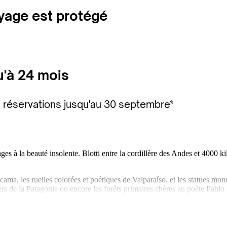
oyage est protégé
u'à 24 mois
s réservations jusqu'au 30 septembre*
es à la beauté insolente. Blotti entre la cordillère des Andes et 4000 ki
tacama, les ruelles colorées et poétiques de Valparaíso, et les statues m
iers de la Patagonie ou encore les forêts primaires chères au poète Pablo
pays des extrêmes. Créez un
séjour au Chili sur mesure avec nos agence