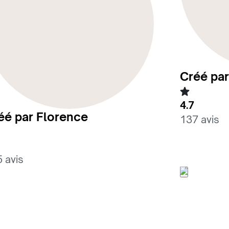
Créé par
4.7
éé par Florence
137 avis
 avis