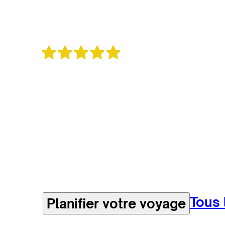
4.8
385 avis
Un voyage sur mesure
en direct avec les me
locales
Tous 
Planifier votre voyage