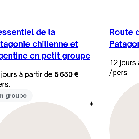
essentiel de la
Route d
tagonie chilienne et
Patagon
gentine en petit groupe
12 jours 
/pers.
jours à partir de
5 650 €
ers.
n groupe