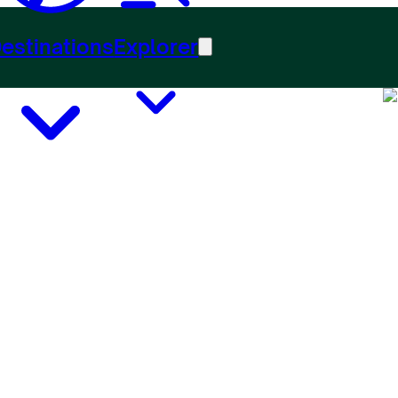
estinations
Explorer