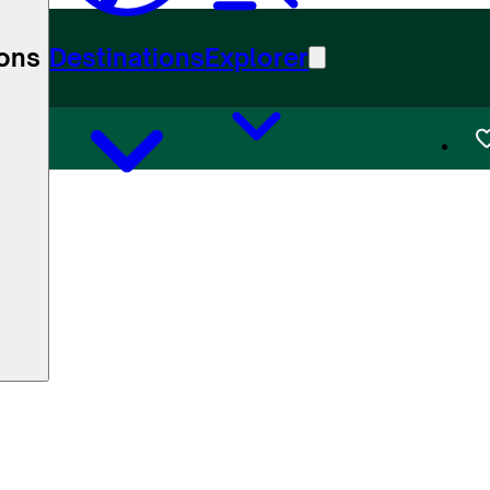
ions
Destinations
Explorer
62)