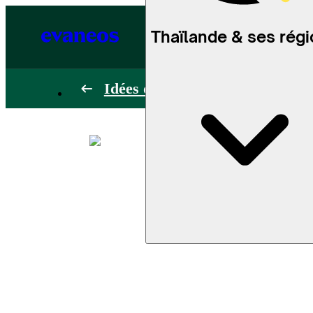
Thaïlande & ses rég
Idées de voyage en Thaïlande (