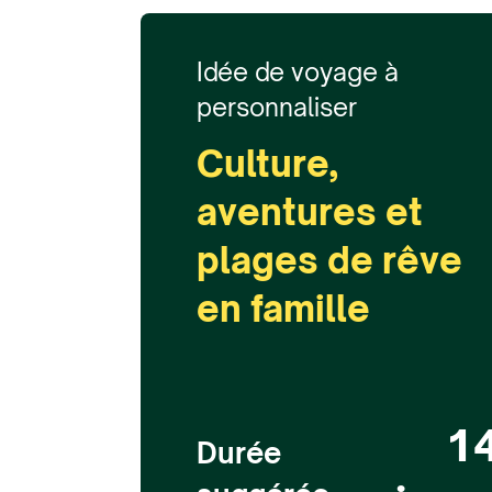
Idée de voyage à
personnaliser
Culture,
aventures et
plages de rêve
en famille
1
Durée