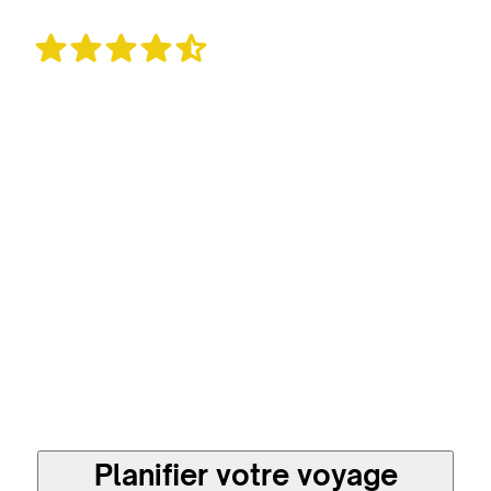
1 647 avis
Un voyage sur mesure
et plus responsable en
direct avec les
meilleures agences
locales
Planifier votre voyage