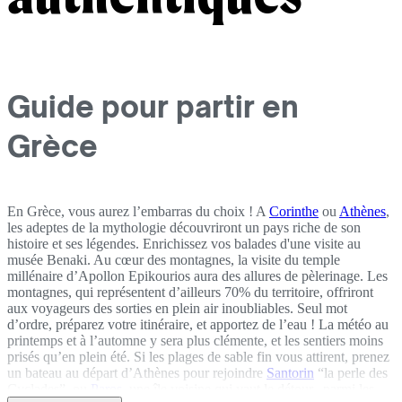
Guide pour partir en
Grèce
En Grèce, vous aurez l’embarras du choix ! A
Corinthe
ou
Athènes
,
les adeptes de la mythologie découvriront un pays riche de son
histoire et ses légendes. Enrichissez vos balades d'une visite au
musée Benaki. Au cœur des montagnes, la visite du temple
millénaire d’Apollon Epikourios aura des allures de pèlerinage. Les
montagnes, qui représentent d’ailleurs 70% du territoire, offriront
aux voyageurs des sorties en plein air inoubliables. Seul mot
d’ordre, préparez votre itinéraire, et apportez de l’eau ! La météo au
printemps et à l’automne y sera plus clémente, et les sentiers moins
prisés qu’en plein été. Si les plages de sable fin vous attirent, prenez
un bateau au départ d’Athènes pour rejoindre
Santorin
“la perle des
Cyclades”, ou
Paros
, une île voisine qui vaut le détour...parmi les