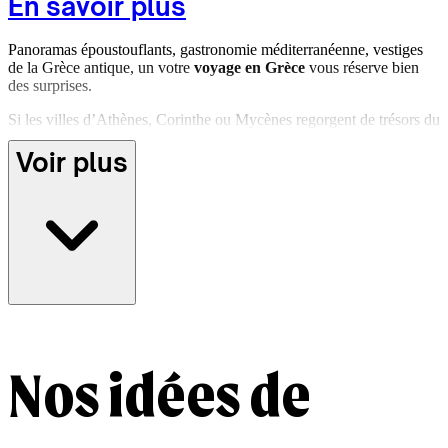
En savoir plus
Panoramas époustouflants, gastronomie méditerranéenne, vestiges
de la Grèce antique, un
votre
voyage en Grèce
vous réserve bien
des surprises.
Si les villes d’Athènes, Corinthe ou Mycènes regorgent de trésors du
passé, la Grèce continentale réserve d'autres merveilles. Dans le
Voir plus
Pélion, villages perchés et plages sauvages se dévoilent entre mer
Égée et forêts luxuriantes. Plus au nord, les monastères suspendus
des Météores défient les lois de la gravité. Les montagnes du Pinde
et la région méconnue de l’Épire séduisent les amoureux de nature
brute, de randonnées confidentielles et de villages de pierre figés
dans le temps. Et puis, il y a les îles grecques de Santorin, Sifnos ou
la Crète, mais aussi, celles du Dodécanèse ou des Sporades, régions
insulaires plus discrètes où les criques sauvages, les villages blancs
et les sentiers muletiers racontent une Grèce intacte, loin des foules.
Osez découvrir le pays sous un autre prisme, loin des sentiers des
battus, en créant un
séjour en Grèce sur mesure avec nos experts
Nos idées de
locaux
.