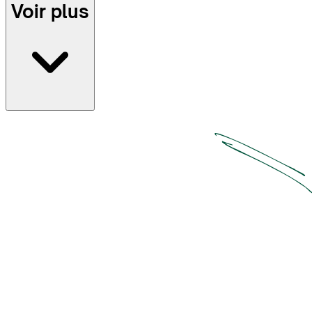
10000 îles que compte le pays. Et si vous le pouvez, penchez-vous
Voir plus
sur un départ hors saison, vous ne le regretterez pas !