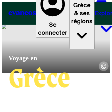
Grèce
& ses
Explo
régions
Se
connecter
Grèce
4.7