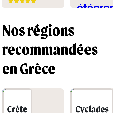
étéore
5
Nos régions
recommandées
en Grèce
Crète
Cyclades