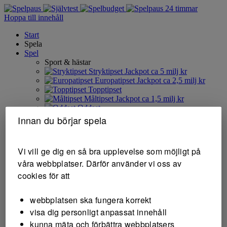
Hoppa till innehåll
Start
Spela
Spel
Sport & hästar
Stryktipset
Jackpot ca 5 milj kr
Europatipset
Jackpot ca 2,5 milj kr
Topptipset
Måltipset
Jackpot ca 1,5 milj kr
Oddset
Challenge
Innan du börjar spela
Powerplay
Bomben
Matchen
Vi vill ge dig en så bra upplevelse som möjligt på
Casino, poker & bingo
våra webbplatser. Därför använder vi oss av
Casino
Live Casino
cookies för att
Poker
Bingo
webbplatsen ska fungera korrekt
PIX - Färdiga spel
Resultat
visa dig personligt anpassat innehåll
Stryktipset
kunna mäta och förbättra webbplatsers
Europatipset