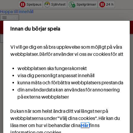
Hoppa till innehåll
Meny
Innan du börjar spela
Logga in
Vi vill ge dig en så bra upplevelse som möjligt på våra
webbplatser. Därför använder vi oss av cookies för att
webbplatsen ska fungera korrekt
visa dig personligt anpassat innehåll
kunna mäta och förbättra webbplatsers prestanda
din användardata kan användas för annonsering
på externa webbplatser
Du kan när som helst ändra ditt val längst ner på
webbplatserna under "Välj dina cookies". Här kan du
läsa mer om hur vi behandlar dina
Här
finns
information om cookies.