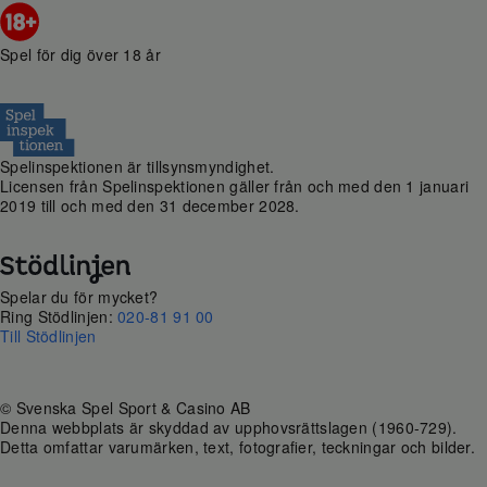
Spel för dig över 18 år
Spelinspektionen är tillsynsmyndighet.
Licensen från Spelinspektionen gäller från och med den 1 januari
2019 till och med den 31 december 2028.
Spelar du för mycket?
Ring Stödlinjen:
020-81 91 00
Till Stödlinjen
© Svenska Spel Sport & Casino AB
Denna webbplats är skyddad av upphovsrättslagen (1960-729).
Detta omfattar varumärken, text, fotografier, teckningar och bilder.