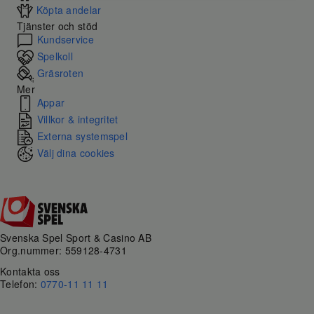
Köpta andelar
Tjänster och stöd
Kundservice
Spelkoll
Gräsroten
Mer
Appar
Villkor & integritet
Externa systemspel
Välj dina cookies
Svenska Spel Sport & Casino AB
Org.nummer: 559128-4731
Kontakta oss
Telefon:
0770-11 11 11