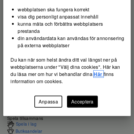
Poker
webbplatsen ska fungera korrekt
visa dig personligt anpassat innehåll
Bingo
kunna mäta och förbättra webbplatsers
PIX - Färdiga spel
prestanda
Resultat
din användardata kan användas för annonsering
Stryktipset
på externa webbplatser
Europatipset
Topptipset
Du kan när som helst ändra ditt val längst ner på
webbplatserna under "Välj dina cookies". Här kan
Måltipset
du läsa mer om hur vi behandlar dina
Här
finns
Challenge
information om cookies.
Powerplay
Bomben
Anpassa
Acceptera
Matchen
Sportservice
Spela tillsammans
Spela i lag
Butiksandelar