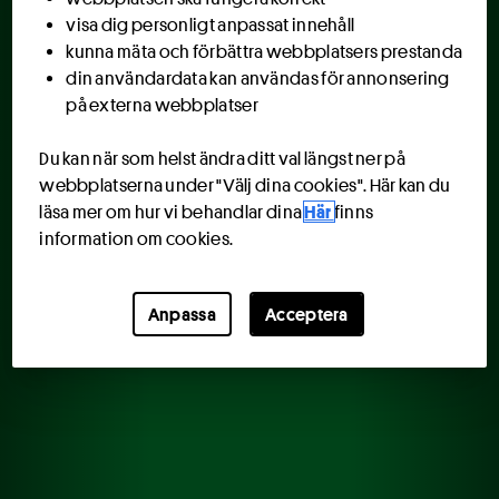
Bingo
visa dig personligt anpassat innehåll
PIX - Färdiga spel
kunna mäta och förbättra webbplatsers prestanda
Resultat
din användardata kan användas för annonsering
Stryktipset
på externa webbplatser
Europatipset
Topptipset
Du kan när som helst ändra ditt val längst ner på
Måltipset
webbplatserna under "Välj dina cookies". Här kan du
Challenge
läsa mer om hur vi behandlar dina
Här
finns
Powerplay
information om cookies.
Bomben
Matchen
Sportservice
Anpassa
Acceptera
Spela tillsammans
Spela i lag
Butiksandelar
Köpta andelar
Tjänster och stöd
Kundservice
Spelkoll
Gräsroten