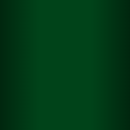
Mer
Appar
Villkor & integritet
Externa systemspel
Välj dina cookies
Svenska Spel Sport & Casino AB
Org.nummer: 559128-4731
Kontakta oss
Telefon:
0770-11 11 11
Spel för dig över 18 år
Spelinspektionen är tillsynsmyndighet.
Licensen från Spelinspektionen gäller från och med den 1 januari 2019 till
och med den 31 december 2028.