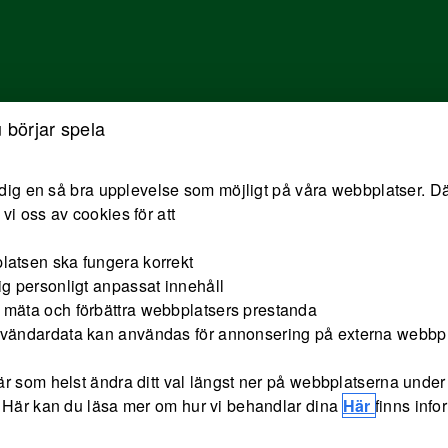
Hoppa till innehåll
 börjar spela
e dig en så bra upplevelse som möjligt på våra webbplatser. Dä
vi oss av cookies för att
latsen ska fungera korrekt
ig personligt anpassat innehåll
 mäta och förbättra webbplatsers prestanda
nvändardata kan användas för annonsering på externa webbp
r som helst ändra ditt val längst ner på webbplatserna under 
 Här kan du läsa mer om hur vi behandlar dina
Här
finns inf