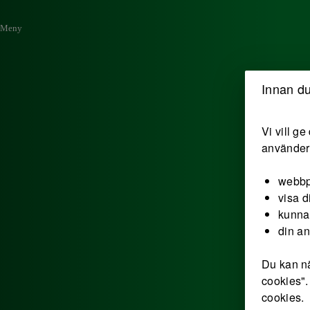
Meny
Innan du
Vi vill g
använder 
webbp
visa d
kunna
din a
Du kan nä
cookies".
cookies.