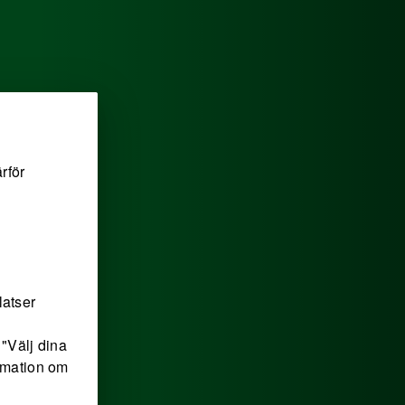
rför
latser
"Välj dina
ormation om