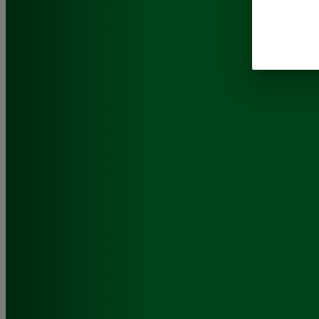
Live Casino
Poker
Bingo
PIX - Färdiga spel
Resultat
Stryktipset
Europatipset
Topptipset
Måltipset
Challenge
Powerplay
Bomben
Matchen
Sportservice
Spela tillsammans
Spela i lag
Butiksandelar
Köpta andelar