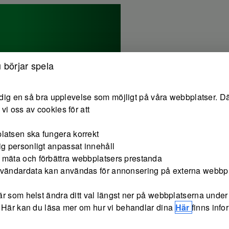
åll
 börjar spela
e dig en så bra upplevelse som möjligt på våra webbplatser. Dä
vi oss av cookies för att
latsen ska fungera korrekt
ig personligt anpassat innehåll
 mäta och förbättra webbplatsers prestanda
nvändardata kan användas för annonsering på externa webbp
r som helst ändra ditt val längst ner på webbplatserna under 
 Här kan du läsa mer om hur vi behandlar dina
Här
finns inf