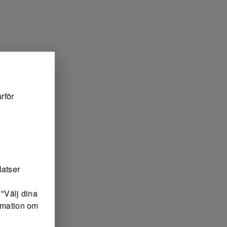
rför
latser
"Välj dina
ormation om