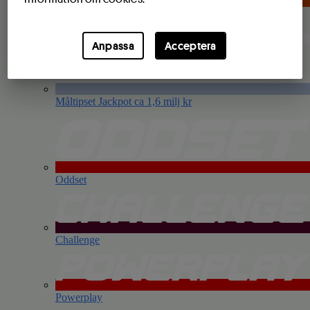
Topptipset
Anpassa
Acceptera
Måltipset
Jackpot ca 1,6 milj kr
Oddset
Challenge
Powerplay