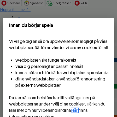
Hoppa till innehåll
Start
Spela
Innan du börjar spela
Spel
Sport & hästar
Vi vill ge dig en så bra upplevelse som möjligt på våra
webbplatser. Därför använder vi oss av cookies för att
webbplatsen ska fungera korrekt
Stryktipset
visa dig personligt anpassat innehåll
kunna mäta och förbättra webbplatsers prestanda
din användardata kan användas för annonsering
på externa webbplatser
Europatipset
Jackpot ca 2,5 milj kr
Du kan när som helst ändra ditt val längst ner på
webbplatserna under "Välj dina cookies". Här kan du
läsa mer om hur vi behandlar dina
Här
finns
information om cookies.